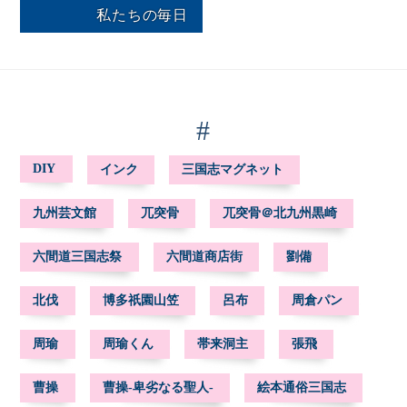
私たちの毎日
#
DIY
インク
三国志マグネット
九州芸文館
兀突骨
兀突骨＠北九州黒崎
六間道三国志祭
六間道商店街
劉備
北伐
博多祇園山笠
呂布
周倉パン
周瑜
周瑜くん
帯来洞主
張飛
曹操
曹操-卑劣なる聖人-
絵本通俗三国志