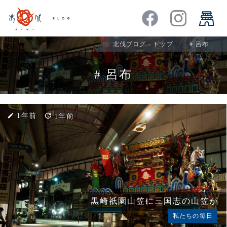
北伐ブログ - トップ
#
呂布
#
呂布
create
1年前
update
1年前
黒崎祇園山笠に三国志の山笠が
私たちの毎日