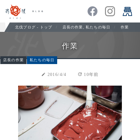
北伐ブログ - トップ
店長の作業
,
私たちの毎日
作業
作業
店長の作業
私たちの毎日
update
create
2016/4/4
10年前