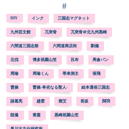
#
DIY
インク
三国志マグネット
九州芸文館
兀突骨
兀突骨＠北九州黒崎
六間道三国志祭
六間道商店街
劉備
北伐
博多祇園山笠
呂布
周倉パン
周瑜
周瑜くん
帯来洞主
張飛
曹操
曹操-卑劣なる聖人-
絵本通俗三国志
諸葛亮
趙雲
鄧艾
長坂
関羽
陸遜
黄蓋
黒崎祇園山笠
黒川古文化研究所