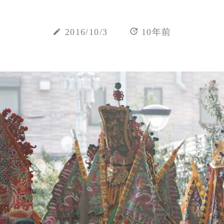
update
create
2016/10/3
10年前