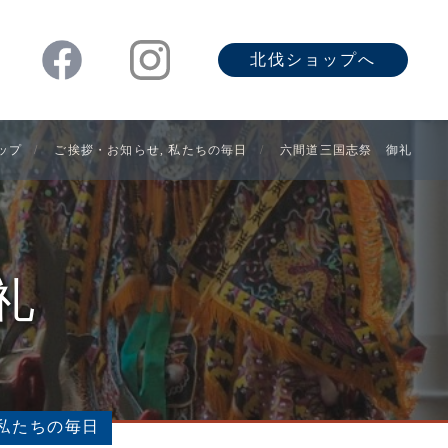
北伐ショップへ
トップ
ご挨拶・お知らせ
,
私たちの毎日
六間道三国志祭 御礼
礼
私たちの毎日