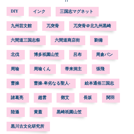
DIY
インク
三国志マグネット
九州芸文館
兀突骨
兀突骨＠北九州黒崎
六間道三国志祭
六間道商店街
劉備
北伐
博多祇園山笠
呂布
周倉パン
周瑜
周瑜くん
帯来洞主
張飛
曹操
曹操-卑劣なる聖人-
絵本通俗三国志
諸葛亮
趙雲
鄧艾
長坂
関羽
陸遜
黄蓋
黒崎祇園山笠
黒川古文化研究所