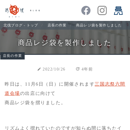
北伐ブログ - トップ
店長の作業
商品レジ袋を製作しました
商品レジ袋を製作しました
店長の作業
update
create
2022/10/26
4年前
昨日は、11月6日（日）に開催されます
三国志祭六間
道会場
の出店に向けて
商品レジ袋を摺りました。
リズムよく摺れていたのですが知らぬ間に落ちたイ