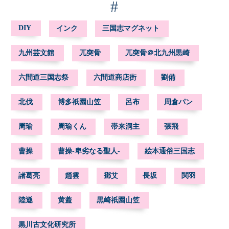
#
DIY
インク
三国志マグネット
九州芸文館
兀突骨
兀突骨＠北九州黒崎
六間道三国志祭
六間道商店街
劉備
北伐
博多祇園山笠
呂布
周倉パン
周瑜
周瑜くん
帯来洞主
張飛
曹操
曹操-卑劣なる聖人-
絵本通俗三国志
諸葛亮
趙雲
鄧艾
長坂
関羽
陸遜
黄蓋
黒崎祇園山笠
黒川古文化研究所