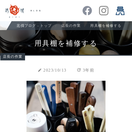
北伐ブログ - トップ
店長の作業
用具棚を補修する
用具棚を補修する
店長の作業
update
create
2023/10/13
3年前