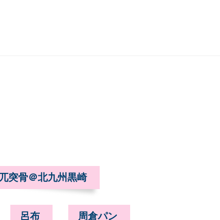
兀突骨＠北九州黒崎
呂布
周倉パン