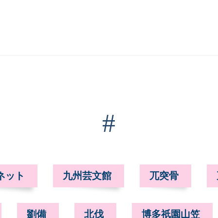
#
ネット
九州芸文館
兀突骨
劉備
北伐
博多祇園山笠