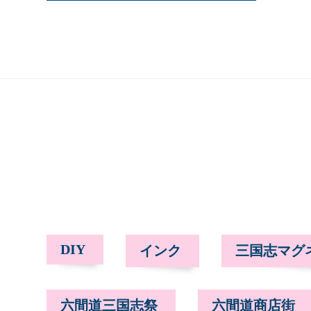
DIY
インク
三国志マグ
六間道三国志祭
六間道商店街