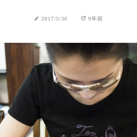
update
create
2017/5/30
9年前