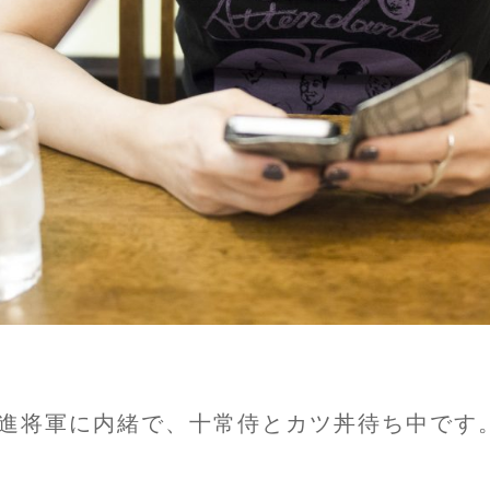
進将軍に内緒で、十常侍とカツ丼待ち中です